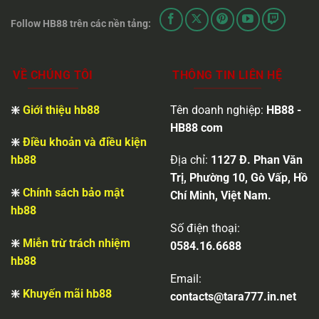
Follow HB88 trên các nền tảng:
VỀ CHÚNG TÔI
THÔNG TIN LIÊN HỆ
❇️
Giới thiệu hb88
Tên doanh nghiệp:
HB88 -
HB88 com
❇️
Điều khoản và điều kiện
hb88
Địa chỉ:
1127 Đ. Phan Văn
Trị, Phường 10, Gò Vấp, Hồ
❇️
Chính sách bảo mật
Chí Minh, Việt Nam.
hb88
Số điện thoại:
❇️
Miễn trừ trách nhiệm
0584.16.6688
hb88
Email:
❇️
Khuyến mãi hb88
contacts@tara777.in.net