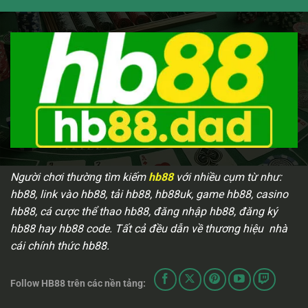
Người chơi thường tìm kiếm
hb88
với nhiều cụm từ như:
hb88, link vào hb88, tải hb88, hb88uk, game hb88, casino
hb88, cá cược thể thao hb88, đăng nhập hb88, đăng ký
hb88 hay hb88 code. Tất cả đều dẫn về thương hiệu nhà
cái chính thức hb88.
Follow HB88 trên các nền tảng: