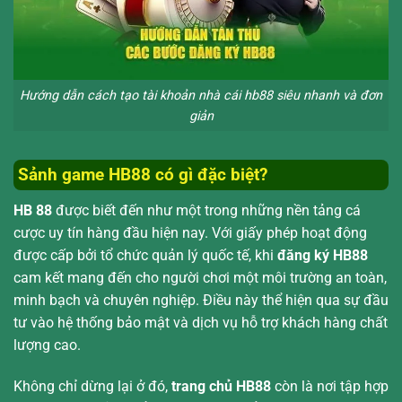
Hướng dẫn cách tạo tài khoản nhà cái hb88 siêu nhanh và đơn
giản
Sảnh game HB88 có gì đặc biệt?
HB 88
được biết đến như một trong những nền tảng cá
cược uy tín hàng đầu hiện nay. Với giấy phép hoạt động
được cấp bởi tổ chức quản lý quốc tế, khi
đăng ký HB88
cam kết mang đến cho người chơi một môi trường an toàn,
minh bạch và chuyên nghiệp. Điều này thể hiện qua sự đầu
tư vào hệ thống bảo mật và dịch vụ hỗ trợ khách hàng chất
lượng cao.
Không chỉ dừng lại ở đó,
trang chủ HB88
còn là nơi tập hợp