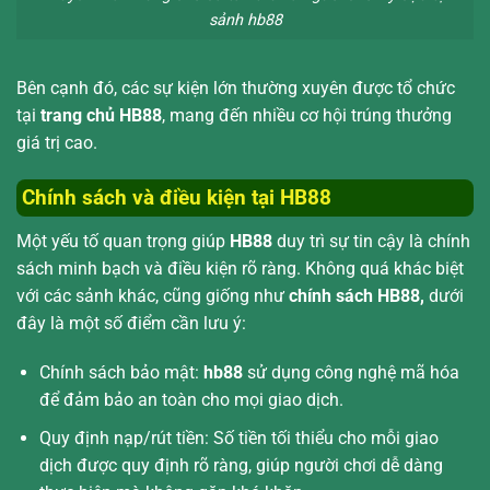
sảnh hb88
Bên cạnh đó, các sự kiện lớn thường xuyên được tổ chức
tại
trang chủ HB88
, mang đến nhiều cơ hội trúng thưởng
giá trị cao.
Chính sách và điều kiện tại HB88
Một yếu tố quan trọng giúp
HB88
duy trì sự tin cậy là chính
sách minh bạch và điều kiện rõ ràng. Không quá khác biệt
với các sảnh khác, cũng giống như
chính sách HB88,
dưới
đây là một số điểm cần lưu ý:
Chính sách bảo mật:
hb88
sử dụng công nghệ mã hóa
để đảm bảo an toàn cho mọi giao dịch.
Quy định nạp/rút tiền: Số tiền tối thiểu cho mỗi giao
dịch được quy định rõ ràng, giúp người chơi dễ dàng