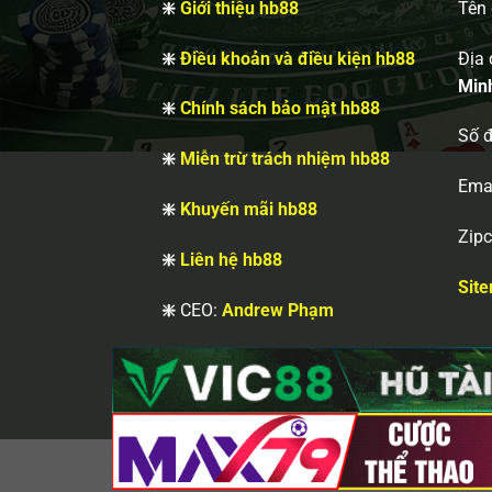
❇️
Giới thiệu hb88
Tên
❇️
Điều khoản và điều kiện hb88
Địa 
Minh
❇️
Chính sách bảo mật hb88
Số đ
❇️
Miễn trừ trách nhiệm hb88
Ema
❇️
Khuyến mãi hb88
Zip
❇️
Liên hệ hb88
Sit
❇️
CEO:
Andrew Phạm
Copyright 2026 ©
Hb88 - Hb88 com - Hb88.dad