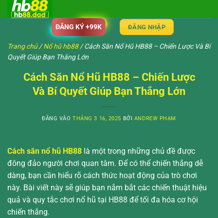
Bỏ
qua
ĐĂNG KÝ +99K
ĐĂNG NHẬP
nội
dung
Trang chủ
/
Nổ hũ hb88
/
Cách Săn Nổ Hũ HB88 – Chiến Lược Và Bí
Quyết Giúp Bạn Thắng Lớn
Cách Săn Nổ Hũ HB88 – Chiến Lược
Và Bí Quyết Giúp Bạn Thắng Lớn
ĐĂNG VÀO
THÁNG 3 16, 2025
BỞI
ANDREW PHẠM
Cách săn nổ hũ HB88
là một trong những chủ đề được
đông đảo người chơi quan tâm. Để có thể chiến thắng dễ
dàng, bạn cần hiểu rõ cách thức hoạt động của trò chơi
này. Bài viết này sẽ giúp bạn nắm bắt các chiến thuật hiệu
quả và quy tắc chơi nổ hũ tại HB88 để tối đa hóa cơ hội
chiến thắng.