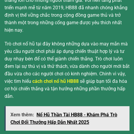
thắng lớn cho những người tham gia. Với nền tảng phát
triển mạnh mẽ từ năm 2019, HB88 đã nhanh chóng khẳng
định vị thế vững chắc trong cộng đồng game thủ và trở
thành một trong những cổng game được yêu thích nhất
hiện nay.
Trò chơi nổ hũ tại đây không những dựa vào may mắn mà
yêu cầu người chơi phải áp dụng chiến thuật hợp lý và tư
duy nhạy bén để có thể giành chiến thắng. Trò chơi luôn
đem lại sự thú vị và thử thách, vừa dành cho người mới bắt
đầu vừa cho các người chơi có kinh nghiệm. Chính vì vậy,
việc tìm hiểu
cách chơi nổ hũ HB88
sẽ giúp bạn tối đa hóa
cơ hội chiến thắng và tận hưởng những phần thưởng hấp
dẫn.
Xem thêm:
Nổ Hũ Thần Tài HB88 - Khám Phá Trò
Chơi Đổi Thưởng Hấp Dẫn Nhất 2025