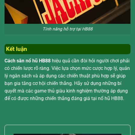
Tính năng hỗ trợ tại HB88
Kết luận
Cách săn nổ hũ HB88
hiệu quả cần đòi hỏi người chơi phải
có chiến lược rõ ràng. Việc lựa chọn mức cược hợp lý, quản
lý ngân sách và áp dụng các chiến thuật phù hợp sẽ giúp
bạn gia tăng cơ hội chiến thắng. Hãy sử dụng những bí
quyết mà các game thủ giàu kinh nghiệm thường áp dụng
để có được những chiến thắng đáng giá tại nổ hũ HB88.