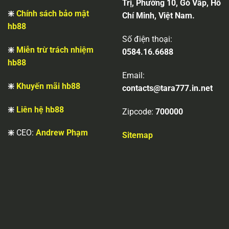
Trị, Phường 10, Gò Vấp, Hồ
❇️
Chính sách bảo mật
Chí Minh, Việt Nam.
hb88
Số điện thoại:
❇️
Miễn trừ trách nhiệm
0584.16.6688
hb88
Email:
❇️
Khuyến mãi hb88
contacts@tara777.in.net
❇️
Liên hệ hb88
Zipcode:
700000
❇️
CEO:
Andrew Phạm
Sitemap