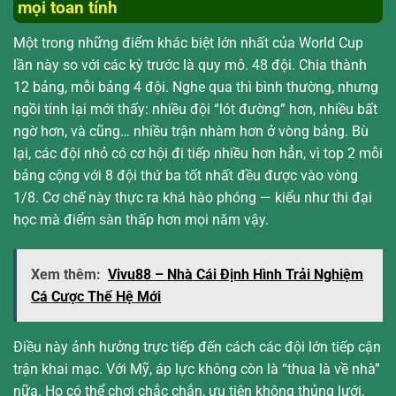
mọi toan tính
Một trong những điểm khác biệt lớn nhất của World Cup
lần này so với các kỳ trước là quy mô. 48 đội. Chia thành
12 bảng, mỗi bảng 4 đội. Nghe qua thì bình thường, nhưng
ngồi tính lại mới thấy: nhiều đội “lót đường” hơn, nhiều bất
ngờ hơn, và cũng… nhiều trận nhàm hơn ở vòng bảng. Bù
lại, các đội nhỏ có cơ hội đi tiếp nhiều hơn hẳn, vì top 2 mỗi
bảng cộng với 8 đội thứ ba tốt nhất đều được vào vòng
1/8. Cơ chế này thực ra khá hào phóng — kiểu như thi đại
học mà điểm sàn thấp hơn mọi năm vậy.
Xem thêm:
Vivu88 – Nhà Cái Định Hình Trải Nghiệm
Cá Cược Thế Hệ Mới
Điều này ảnh hưởng trực tiếp đến cách các đội lớn tiếp cận
trận khai mạc. Với Mỹ, áp lực không còn là “thua là về nhà”
nữa. Họ có thể chơi chắc chắn, ưu tiên không thủng lưới,