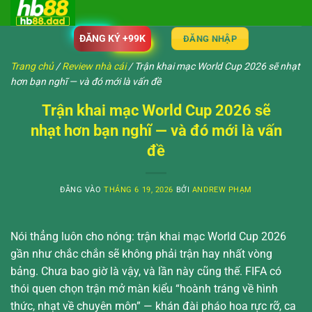
Bỏ
qua
ĐĂNG KÝ +99K
ĐĂNG NHẬP
nội
dung
Trang chủ
/
Review nhà cái
/
Trận khai mạc World Cup 2026 sẽ nhạt
hơn bạn nghĩ — và đó mới là vấn đề
Trận khai mạc World Cup 2026 sẽ
nhạt hơn bạn nghĩ — và đó mới là vấn
đề
ĐĂNG VÀO
THÁNG 6 19, 2026
BỞI
ANDREW PHẠM
Nói thẳng luôn cho nóng: trận khai mạc World Cup 2026
gần như chắc chắn sẽ không phải trận hay nhất vòng
bảng. Chưa bao giờ là vậy, và lần này cũng thế. FIFA có
thói quen chọn trận mở màn kiểu “hoành tráng về hình
thức, nhạt về chuyên môn” — khán đài pháo hoa rực rỡ, ca