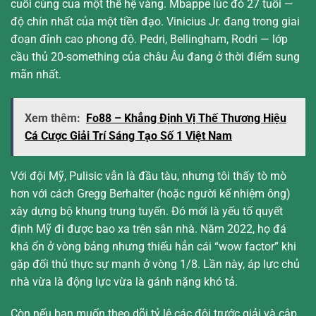
cuối cùng của một thế hệ vàng. Mbappe lúc đó 27 tuổi —
độ chín nhất của một tiền đạo. Vinicius Jr. đang trong giai
đoạn đỉnh cao phong độ. Pedri, Bellingham, Rodri — lớp
cầu thủ 20-something của châu Âu đang ở thời điểm sung
mãn nhất.
Xem thêm:
Fo88 – Khẳng Định Vị Thế Thương Hiệu
Cá Cược Giải Trí Sáng Tạo Số 1 Việt Nam
Với đội Mỹ, Pulisic vẫn là đầu tàu, nhưng tôi thấy tò mò
hơn với cách Gregg Berhalter (hoặc người kế nhiệm ông)
xây dựng bộ khung trung tuyến. Đó mới là yếu tố quyết
định Mỹ đi được bao xa trên sân nhà. Năm 2022, họ đá
khá ổn ở vòng bảng nhưng thiếu hẳn cái “wow factor” khi
gặp đối thủ thực sự mạnh ở vòng 1/8. Lần này, áp lực chủ
nhà vừa là động lực vừa là gánh nặng khó tả.
Còn nếu bạn muốn theo dõi tỷ lệ các đội trước giải và cập