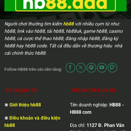
Người chơi thường tìm kiếm
hb88
với nhiều cụm từ như:
hb88, link vào hb88, tải hb88, hb88uk, game hb88, casino
hb88, cá cược thể thao hb88, đăng nhập hb88, đăng ký
hb88 hay hb88 code. Tất cả đều dẫn về thương hiệu nhà
cái chính thức hb88.
Follow HB88 trên các nền tảng:
VỀ CHÚNG TÔI
THÔNG TIN LIÊN HỆ
❇️
Giới thiệu hb88
Tên doanh nghiệp:
HB88 -
HB88 com
❇️
Điều khoản và điều kiện
hb88
Địa chỉ:
1127 Đ. Phan Văn