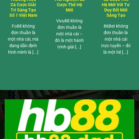
Cá Cược Giải
Cược Thế Hệ
Hệ Mới Với Tư
Trí Sáng Tạo
Mới
Duy Đổi Mới
Số 1 Việt Nam
Sáng Tạo
Vivu88 không
Fo88 không
86Bet không
đơn thuần là
đơn thuần là
đơn thuần là
một nhà cái –
một nhà cái, mà
một nhà cái
đó là một hành
đang dần định
trực tuyến – đó
trình giải [...]
hình mình là [...]
là một hệ [...]